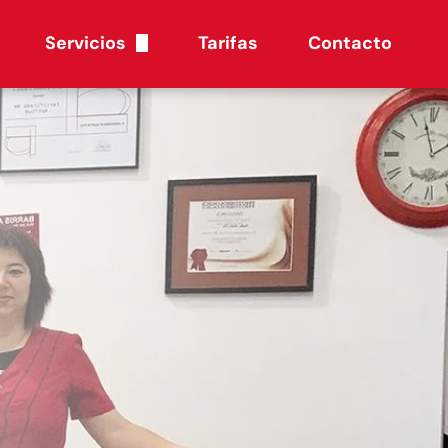
Servicios
Tarifas
Contacto
Depilación Láser Trionda
Fotorrejuvenecimiento Facial y Corporal Láser
Andulación