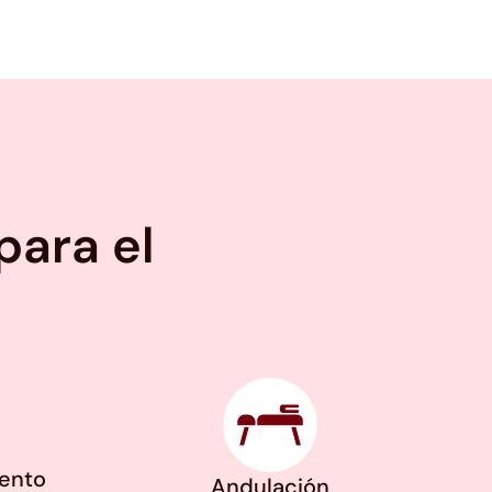
para el
iento
Andulación