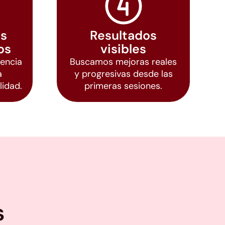
es
Resultados
os
visibles
encia
Buscamos mejoras reales
a
y progresivas desde las
lidad.
primeras sesiones.
s