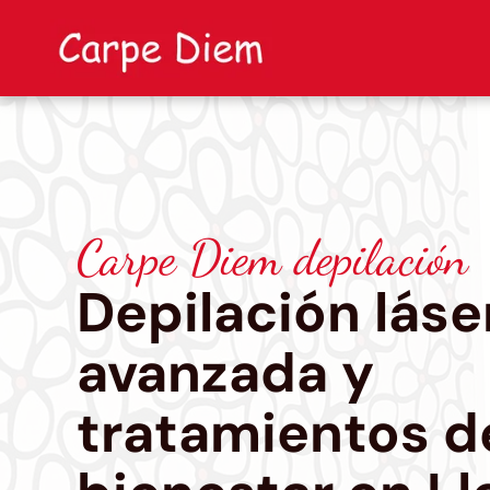
Carpe Diem depilación
Depilación láse
avanzada y
tratamientos d