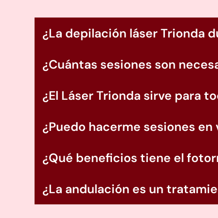
¿La depilación láser Trionda d
¿Cuántas sesiones son necesa
No. Gracias a su sistema de refrigeración 
indoloro.
¿El Láser Trionda sirve para to
El número de sesiones puede variar según el
resultados óptimos.
¿Puedo hacerme sesiones en 
Sí. Esta tecnología está diseñada para adapt
¿Qué beneficios tiene el foto
Sí. Una de las ventajas del Láser Trionda e
recomendaciones del especialista.
¿La andulación es un tratamie
Ayuda a mejorar la firmeza, luminosidad y t