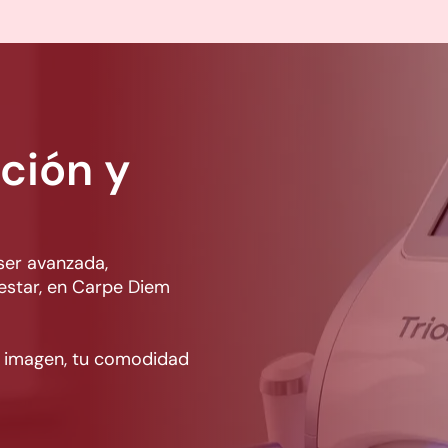
e ayuda a relajar la musculatura, mejorar la sensación 
ción y
ser avanzada,
nestar, en Carpe Diem
u imagen, tu comodidad